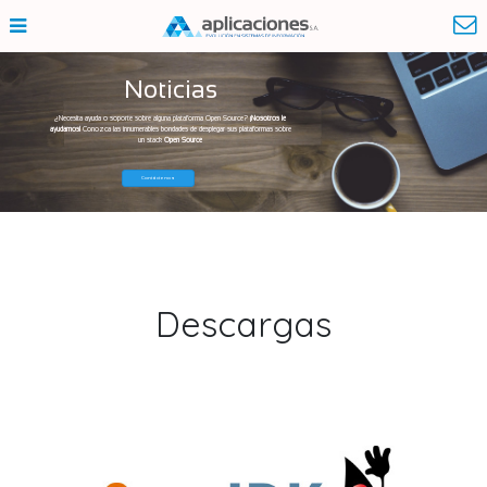
Noticias
¿Necesita ayuda o soporte sobre alguna plataforma Open Source?
¡Nosotros le
ayudamos!
Conozca las innumerables bondades de desplegar sus plataformas sobre
un stack
Open Source
Contáctenos
Descargas