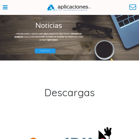
Noticias
¿Necesita ayuda o soporte sobre alguna plataforma Open Source?
¡Nosotros le
ayudamos!
Conozca las innumerables bondades de desplegar sus plataformas sobre
un stack
Open Source
Contáctenos
Descargas