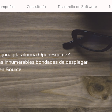
ompañía
Consultoría
Desarrollo de Software
N
alguna plataforma Open Source?
s innumerables bondades de desplegar
en Source