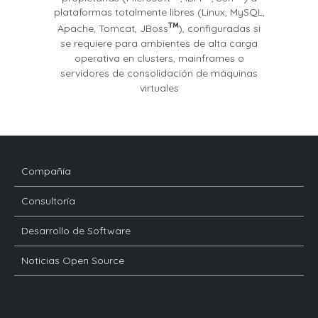
plataformas totalmente libres (Linux, MySQL,
Apache, Tomcat, JBoss
), configuradas si
se requiere para ambientes de alta carga
operativa en clusters, mainframes o
servidores de consolidación de máquinas
virtuales
Compañía
Consultoría
Desarrollo de Software
Noticias Open Source