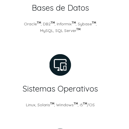
Bases de Datos
Oracle
, DB2
, Informix
, Sybase
,
MySQL, SQL Server
Sistemas Operativos
Linux, Solaris
, Windows
, i5
/OS