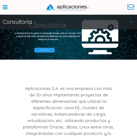
Consultoría
Consultoría
La demanda de recurso experto en tecnologías de punta, cada vez es mayor. Tener
la opción de elegir sobre cuál plataforma implementar sus nuevos aplicativos de
negocio no es tarea fácil.
Contáctenos
Aplicaciones S.A. es una empresa con más
de 20 años implantando proyectos de
diferentes dimensiones que utilizan la
especificación Java EE, clusters de
servidores, balanceadores de carga,
virtualización, etc. utilizando productos y
plataformas Oracle, JBoss, Linux entre otras,
integrándolas con cualquier producto y/o