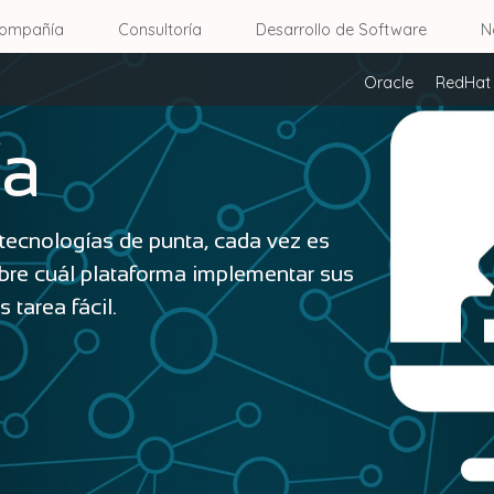
ompañía
Consultoría
Desarrollo de Software
N
Oracle
RedHat 
ía
tecnologías de punta, cada vez es
obre cuál plataforma implementar sus
 tarea fácil.