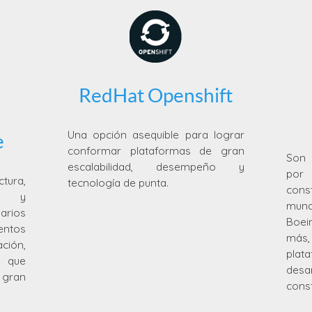
RedHat Openshift
Una opción asequible para lograr
e
conformar plataformas de gran
Son 
escalabilidad, desempeño y
por
ura,
tecnología de punta.
cons
as y
mund
arios
Boei
entos
más
ción,
plat
d que
desa
gran
cons